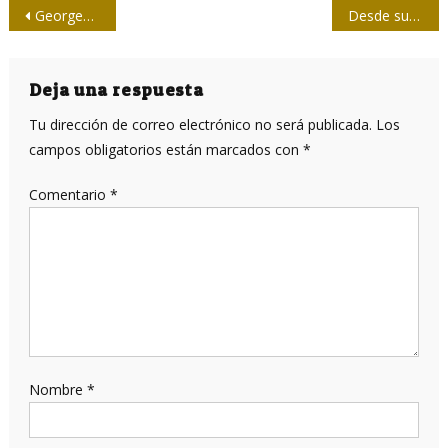
Navegación
Georges Méliès: la industria cinematográfica nació en Francia
Desde su Habana como eterna sinfonía
de
entradas
Deja una respuesta
Tu dirección de correo electrónico no será publicada.
Los
campos obligatorios están marcados con
*
Comentario
*
Nombre
*