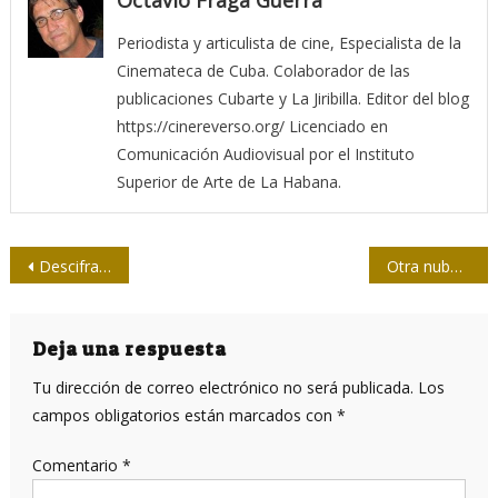
Octavio Fraga Guerra
Periodista y articulista de cine, Especialista de la
Cinemateca de Cuba. Colaborador de las
publicaciones Cubarte y La Jiribilla. Editor del blog
https://cinereverso.org/ Licenciado en
Comunicación Audiovisual por el Instituto
Superior de Arte de La Habana.
Navegación
Descifrando a la documentalista cubana Gloria Rolando
Otra nube que se va: Canon cerrará su servicio de fotos Irista
de
entradas
Deja una respuesta
Tu dirección de correo electrónico no será publicada.
Los
campos obligatorios están marcados con
*
Comentario
*