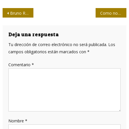
Navegación
Bruno Rodríguez denuncia en ONU la aplicación de nuevas medidas criminales contra Cuba
Como nos lo contó
de
entradas
Deja una respuesta
Tu dirección de correo electrónico no será publicada.
Los
campos obligatorios están marcados con
*
Comentario
*
Nombre
*