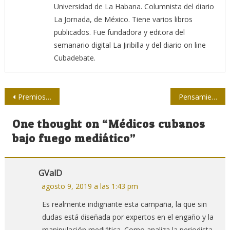
Universidad de La Habana. Columnista del diario
La Jornada, de México. Tiene varios libros
publicados. Fue fundadora y editora del
semanario digital La Jiribilla y del diario on line
Cubadebate.
Navegación
Premios José Martí visitaron la Casa de la Prensa
Pensamiento económico de Fidel, el 12 lunes en la Upec
de
One thought on “
Médicos cubanos
entradas
bajo fuego mediático
”
GValD
agosto 9, 2019 a las 1:43 pm
Es realmente indignante esta campaña, la que sin
dudas está diseñada por expertos en el engaño y la
manipulación mediática. Como analiza la periodista