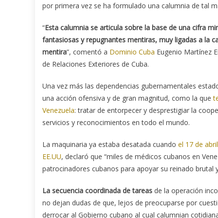
por primera vez se ha formulado una calumnia de tal ma
“
Esta calumnia se articula sobre la base de una cifra mi
fantasiosas y repugnantes mentiras, muy ligadas a la 
mentira
”, comentó a
Dominio Cuba
Eugenio Martínez En
de Relaciones Exteriores de Cuba.
Una vez más las dependencias gubernamentales estadou
una acción ofensiva y de gran magnitud, como la que
t
Venezuela
: tratar de entorpecer y desprestigiar la coo
servicios y reconocimientos en todo el mundo.
La maquinaria ya estaba desatada cuando
el 17 de abr
EE.UU
, declaró que “miles de médicos cubanos en Vene
patrocinadores cubanos para apoyar su reinado brutal y
La secuencia coordinada de tareas
de la operación inc
no dejan dudas de que, lejos de preocuparse por cues
derrocar al Gobierno cubano al cual calumnian cotidia