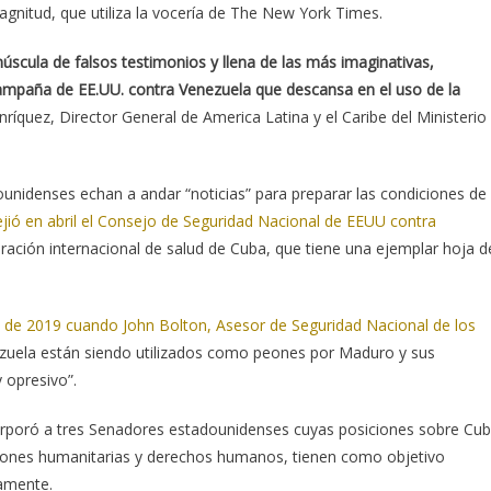
gnitud, que utiliza la vocería de The New York Times.
núscula de falsos testimonios y llena de las más imaginativas,
campaña de EE.UU. contra Venezuela que descansa en el uso de la
ríquez, Director General de America Latina y el Caribe del Ministerio
nidenses echan a andar “noticias” para preparar las condiciones de
ejió en abril el Consejo de Seguridad Nacional de EEUU contra
peración internacional de salud de Cuba, que tiene una ejemplar hoja d
il de 2019 cuando John Bolton, Asesor de Seguridad Nacional de los
zuela están siendo utilizados como peones por Maduro y sus
 opresivo”.
orporó a tres Senadores estadounidenses cuyas posiciones sobre Cu
tiones humanitarias y derechos humanos, tienen como objetivo
namente.