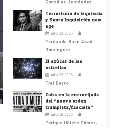
González Hernández
Terrorismo de izquierda
y Santa Inquisición new
age
julio 28, 2026
Fernando Buen Abad
Domínguez
El azúcar de las
estrellas
julio 28, 2026
Frei Betto
Cuba en la encrucijada
del “nuevo orden
trumpista/fascista”
julio 28, 2026
Enrique Ubieta Gómez.