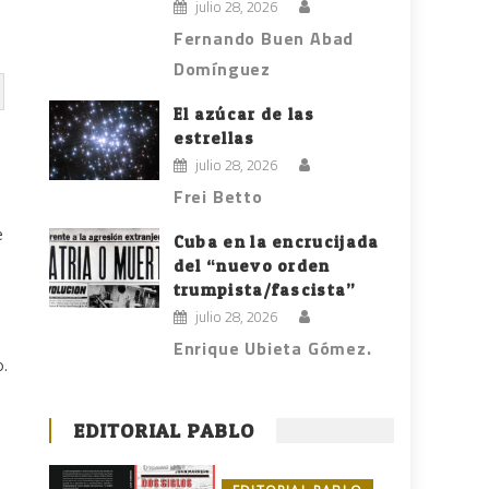
julio 28, 2026
Fernando Buen Abad
Domínguez
El azúcar de las
estrellas
julio 28, 2026
Frei Betto
e
Cuba en la encrucijada
del “nuevo orden
trumpista/fascista”
julio 28, 2026
Enrique Ubieta Gómez.
o.
EDITORIAL PABLO