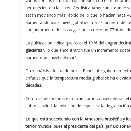
Varios son los estudios relacionados con este fenómeno
perteneciente a la Unión Geofísica Americana, donde se
están moviendo más rápido de lo que lo hacían hace 4
aumentando así el nivel global del mar. El primero de lo
conjuntamente de estos glaciares creció un 77 % desd
La publicación indica que
“casi el 10 % del engrandecimi
glaciares
y lo que encontraron fue un incremento sosteni
aumento del nivel del mar”.
Otro análisis efectuado por el Panel Intergubernament
enfatiza que
la temperatura media global se ha elevado
décadas.
Como se desprende, esto trae como consecuencias el i
sobre la salud, la extinción de especies, la degradació
Lo que está sucediendo con la Amazonía brasileña y lo
terror mundial pues el presidente del país, Jair Bolso