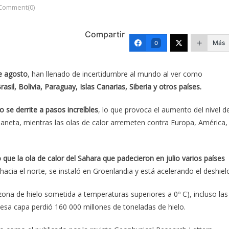
Comment(0)
Compartir
Más
0
e agosto
, han llenado de incertidumbre al mundo al ver como
rasil, Bolivia, Paraguay, Islas Canarias, Siberia y otros países.
 se derrite a pasos increíbles
, lo que provoca el aumento del nivel d
planeta, mientras las olas de calor arremeten contra Europa, América,
e la ola de calor del Sahara que padecieron en julio varios países
acia el norte, se instaló en Groenlandia y está acelerando el deshiel
(zona de hielo sometida a temperaturas superiores a 0º C), incluso las
 esa capa perdió 160 000 millones de toneladas de hielo.