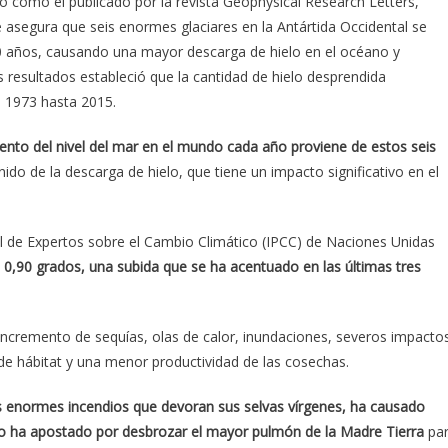
 como el publicado por la revista Geophysical Research Letters,
 asegura que seis enormes glaciares en la Antártida Occidental se
0 años, causando una mayor descarga de hielo en el océano y
s resultados estableció que la cantidad de hielo desprendida
e 1973 hasta 2015.
ento del nivel del mar en el mundo cada año proviene de estos seis
do de la descarga de hielo, que tiene un impacto significativo en el
al de Expertos sobre el Cambio Climático (IPCC) de Naciones Unidas
 0,90 grados, una subida que se ha acentuado en las últimas tres
ncremento de sequías, olas de calor, inundaciones, severos impacto
n de hábitat y una menor productividad de las cosechas.
s enormes incendios que devoran sus selvas vírgenes, ha causado
naro ha apostado por desbrozar el mayor pulmón de la Madre Tierra
pa