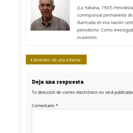
(La Habana, 1947) Periodista
corresponsal permanente de 
Barricada en esa nación cen
periodismo. Como investigad
ocasiones.
Navegación
Itinerario de una infamia
de
entradas
Deja una respuesta
Tu dirección de correo electrónico no será publicada
Comentario
*