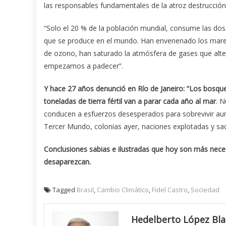
las responsables fundamentales de la atroz destrucció
“Solo el 20 % de la población mundial, consume las dos 
que se produce en el mundo. Han envenenado los mares 
de ozono, han saturado la atmósfera de gases que alter
empezamos a padecer”.
Y hace 27 años denunció en Río de Janeiro: “Los bosque
toneladas de tierra fértil van a parar cada año al mar
. N
conducen a esfuerzos desesperados para sobrevivir aun a
Tercer Mundo, colonias ayer, naciones explotadas y s
Conclusiones sabias e ilustradas que hoy son más nece
desaparezcan.
Tagged
Brasil
,
Cambio Climático
,
Fidel Castro
,
Sociedad
Hedelberto López Bl