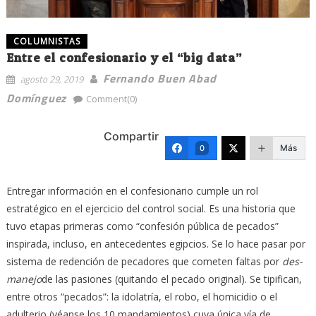
COLUMNISTAS
Entre el confesionario y el “big data”
Fernando Buen Abad
agosto 29, 2019
Domínguez
Comment(0)
Compartir
Más
0
Entregar información en el confesionario cumple un rol
estratégico en el ejercicio del control social. Es una historia que
tuvo etapas primeras como “confesión pública de pecados”
inspirada, incluso, en antecedentes egipcios. Se lo hace pasar por
sistema de redención de pecadores que cometen faltas por
des-
manejo
de las pasiones (quitando el pecado original). Se tipifican,
entre otros “pecados”: la idolatría, el robo, el homicidio o el
adulterio (véanse los 10 mandamientos) cuya única vía de