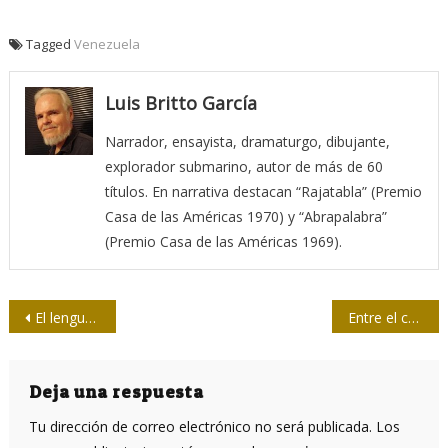
Tagged
Venezuela
Luis Britto García
Narrador, ensayista, dramaturgo, dibujante,
explorador submarino, autor de más de 60
títulos. En narrativa destacan “Rajatabla” (Premio
Casa de las Américas 1970) y “Abrapalabra”
(Premio Casa de las Américas 1969).
Navegación
El lenguaje en el periodismo deportivo
Entre el confesionario y el “big data”
de
entradas
Deja una respuesta
Tu dirección de correo electrónico no será publicada.
Los