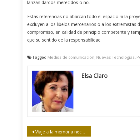
lanzan dardos merecidos o no.
Estas referencias no abarcan todo el espacio ni la proye
excluyen a los libelos mercenarios o a los extremistas de
compromiso, en calidad de principio competente y temp
que su sentido de la responsabilidad.
Tagged
Medios de comunicación
,
Nuevas Tecnologías
,
P
Elsa Claro
Navegación
Viaje a la memoria necesaria