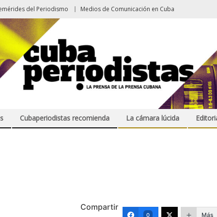
emérides del Periodismo
Medios de Comunicación en Cuba
s
Cubaperiodistas recomienda
La cámara lúcida
Editori
Compartir
Más
0