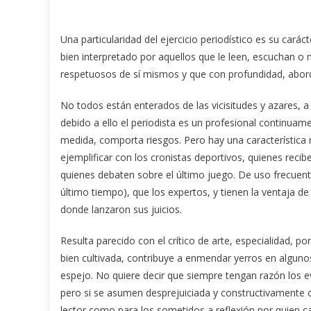
Una particularidad del ejercicio periodístico es su carác
bien interpretado por aquellos que le leen, escuchan o 
respetuosos de sí mismos y que con profundidad, aborde
No todos están enterados de las vicisitudes y azares, a 
debido a ello el periodista es un profesional continua
medida, comporta riesgos. Pero hay una característica
ejemplificar con los cronistas deportivos, quienes recib
quienes debaten sobre el último juego. De uso frecuent
último tiempo), que los expertos, y tienen la ventaja d
donde lanzaron sus juicios.
Resulta parecido con el crítico de arte, especialidad, p
bien cultivada, contribuye a enmendar yerros en algunos
espejo. No quiere decir que siempre tengan razón los ev
pero si se asumen desprejuiciada y constructivamente c
lector como para los sometidos a reflexión por quien ca