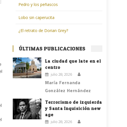
Pedro y los peñascos
Lobo sin caperucita
¿El retrato de Dorian Grey?
ÚLTIMAS PUBLICACIONES
La ciudad que late en el
e
centro
el
julio 28, 2026
María Fernanda
González Hernández
Terrorismo de izquierda
l
y Santa Inquisición new
age
l
julio 28, 2026