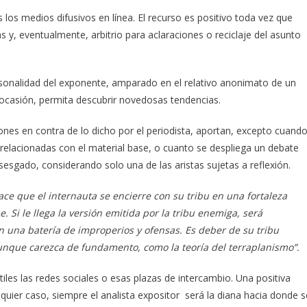
s los medios difusivos en línea. El recurso es positivo toda vez que
 y, eventualmente, arbitrio para aclaraciones o reciclaje del asunto
ersonalidad del exponente, amparado en el relativo anonimato de un
 ocasión, permita descubrir novedosas tendencias.
iones en contra de lo dicho por el periodista, aportan, excepto cuand
elacionadas con el material base, o cuanto se despliega un debate
sesgado, considerando solo una de las aristas sujetas a reflexión.
hace que el internauta se encierre con su tribu en una fortaleza
 Si le llega la versión emitida por la tribu enemiga, será
 una batería de improperios y ofensas. Es deber de su tribu
unque carezca de fundamento, como la teoría del terraplanismo”.
iles las redes sociales o esas plazas de intercambio. Una positiva
lquier caso, siempre el analista expositor será la diana hacia donde s