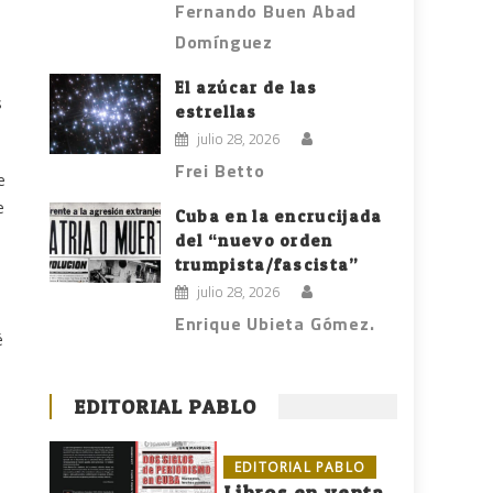
Fernando Buen Abad
Domínguez
El azúcar de las
s
estrellas
julio 28, 2026
Frei Betto
e
e
Cuba en la encrucijada
del “nuevo orden
trumpista/fascista”
julio 28, 2026
Enrique Ubieta Gómez.
é
EDITORIAL PABLO
EDITORIAL PABLO
Libros en venta