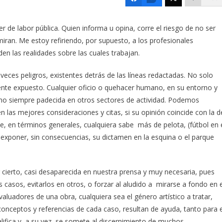
ter de labor pública. Quien informa u opina, corre el riesgo de no ser
miran. Me estoy refiriendo, por supuesto, a los profesionales
n las realidades sobre las cuales trabajan.
veces peligros, existentes detrás de las líneas redactadas. No solo
mente expuesto. Cualquier oficio o quehacer humano, en su entorno y
 no siempre padecida en otros sectores de actividad. Podemos
en las mejores consideraciones y citas, si su opinión coincide con la d
e, en términos generales, cualquiera sabe más de pelota, (fútbol en 
e exponer, sin consecuencias, su dictamen en la esquina o el parque
or cierto, casi desaparecida en nuestra prensa y muy necesaria, pues
 casos, evitarlos en otros, o forzar al aludido a mirarse a fondo en e
aluadores de una obra, cualquiera sea el género artístico a tratar,
onceptos y referencias de cada caso, resultan de ayuda, tanto para e
lifica y, a su vez, se somete al discernimiento de muchos.