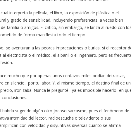
l interpreta la película, el libro, la exposición de plástica o el
ural y grado de sensibilidad, incluyendo preferencias, a veces bien
e familia o amigos. El crítico, sin embargo, se lanza al ruedo con lo
rometido de forma manifiesta todo el tiempo.
po, se aventuran a las peores imprecaciones o burlas, si el receptor d
l electricista o el médico, el albañil o el ingeniero, pero es frecuent
fesión.
 hace mucho que por apenas unos centavos miles podían detractar,
e en silencio, por tu labor. Y, al mismo tiempo, el destino final de un
precio, ironizaba. Nunca le pregunté –ya es imposible hacerlo- en qu
 conclusiones.
o él habría sugerido algún otro jocoso sarcasmo, pues el fenómeno de
tiva intimidad del lector, radioescucha o televidente o sus
mplifican con velocidad y disyuntivas diversas cuanto se afirma.