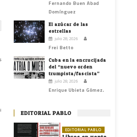
Fernando Buen Abad
Domínguez
El azúcar de las
estrellas
julio 28, 2026
a
Frei Betto
s
Cuba en la encrucijada
del “nuevo orden
trumpista/fascista”
julio 28, 2026
Enrique Ubieta Gómez.
i
EDITORIAL PABLO
EDITORIAL PABLO
Libros en venta