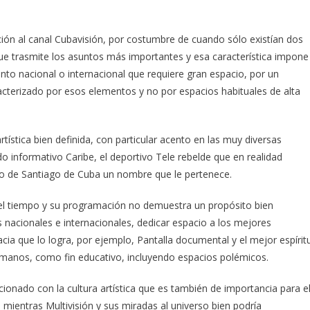
ión al canal Cubavisión, por costumbre de cuando sólo existían dos
ue trasmite los asuntos más importantes y esa característica impone
nto nacional o internacional que requiere gran espacio, por un
acterizado por esos elementos y no por espacios habituales de alta
tística bien definida, con particular acento en las muy diversas
do informativo Caribe, el deportivo Tele rebelde que en realidad
tro de Santiago de Cuba un nombre que le pertenece.
 del tiempo y su programación no demuestra un propósito bien
 nacionales e internacionales, dedicar espacio a los mejores
cia que lo logra, por ejemplo, Pantalla documental y el mejor espírit
manos, como fin educativo, incluyendo espacios polémicos.
cionado con la cultura artística que es también de importancia para e
, mientras Multivisión y sus miradas al universo bien podría