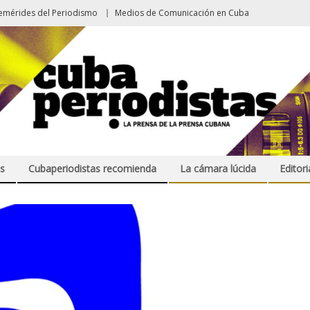
emérides del Periodismo
Medios de Comunicación en Cuba
s
Cubaperiodistas recomienda
La cámara lúcida
Editori