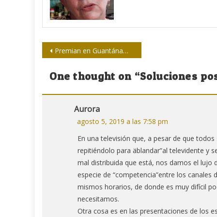
Navegación
Premian en Guantánamo concurso provincial de periodismo Marco Antonio Charón
de
One thought on “
Soluciones po
entradas
Aurora
agosto 5, 2019 a las 7:58 pm
En una televisión que, a pesar de que todos
repitiéndolo para äblandar”al televidente y sen
mal distribuida que está, nos damos el lujo 
especie de “competencia”entre los canales d
mismos horarios, de donde es muy difícil p
necesitamos.
Otra cosa es en las presentaciones de los e