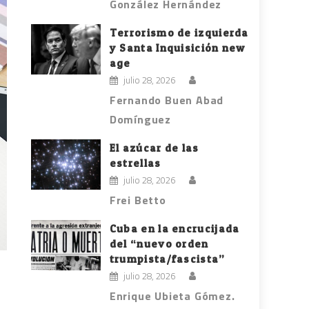
González Hernández
Terrorismo de izquierda
y Santa Inquisición new
age
julio 28, 2026
Fernando Buen Abad
Domínguez
El azúcar de las
estrellas
julio 28, 2026
Frei Betto
Cuba en la encrucijada
del “nuevo orden
trumpista/fascista”
julio 28, 2026
Enrique Ubieta Gómez.