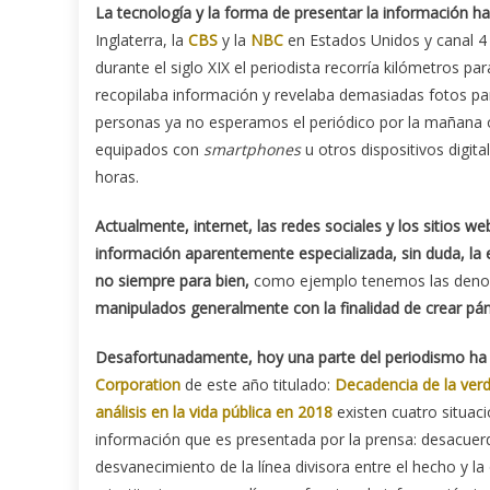
La tecnología y la forma de presentar la información h
Inglaterra, la
CBS
y la
NBC
en Estados Unidos y canal 4 
durante el siglo XIX el periodista recorría kilómetros pa
recopilaba información y revelaba demasiadas fotos para
personas ya no esperamos el periódico por la mañana o 
equipados con
smartphones
u otros dispositivos digit
horas.
Actualmente, internet, las redes sociales y los sitios 
información aparentemente especializada, sin duda, la 
no siempre para bien,
como ejemplo tenemos las den
manipulados generalmente con la finalidad de crear pán
Desafortunadamente, hoy una parte del periodismo ha 
Corporation
de este año titulado:
Decadencia de la verda
análisis en la vida pública en 2018
existen cuatro situac
información que es presentada por la prensa: desacuerdo 
desvanecimiento de la línea divisora entre el hecho y l