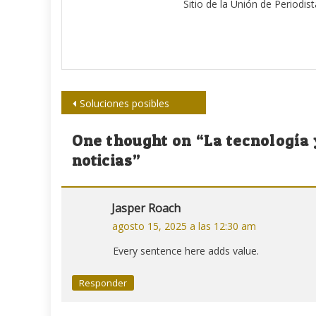
Sitio de la Unión de Periodis
Navegación
Soluciones posibles
de
One thought on “
La tecnología 
entradas
noticias
”
Jasper Roach
agosto 15, 2025 a las 12:30 am
Every sentence here adds value.
Responder