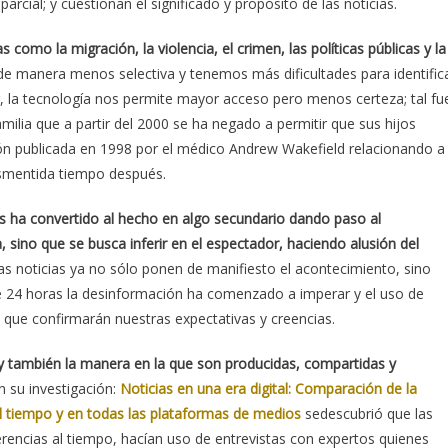
arcial; y cuestionan el significado y propósito de las noticias.
omo la migración, la violencia, el crimen, las políticas públicas y la
e manera menos selectiva y tenemos más dificultades para identific
, la tecnología nos permite mayor acceso pero menos certeza; tal fu
amilia que a partir del 2000 se ha negado a permitir que sus hijos
n publicada en 1998 por el médico Andrew Wakefield relacionando a
esmentida tiempo después.
s ha convertido al hecho en algo secundario dando paso al
 sino que se busca inferir en el espectador, haciendo alusión del
Las noticias ya no sólo ponen de manifiesto el acontecimiento, sino
de 24 horas la desinformación ha comenzado a imperar y el uso de
s que confirmarán nuestras expectativas y creencias.
y también la manera en la que son producidas, compartidas y
 su investigación:
Noticias en una era digital: Comparación de la
el tiempo y en todas las plataformas de medios
sedescubrió que las
rencias al tiempo, hacían uso de entrevistas con expertos quienes