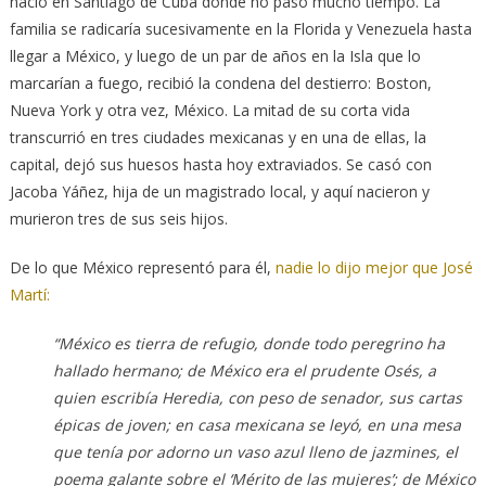
nació en Santiago de Cuba donde no pasó mucho tiempo. La
familia se radicaría sucesivamente en la Florida y Venezuela hasta
llegar a México, y luego de un par de años en la Isla que lo
marcarían a fuego, recibió la condena del destierro: Boston,
Nueva York y otra vez, México. La mitad de su corta vida
transcurrió en tres ciudades mexicanas y en una de ellas, la
capital, dejó sus huesos hasta hoy extraviados. Se casó con
Jacoba Yáñez, hija de un magistrado local, y aquí nacieron y
murieron tres de sus seis hijos.
De lo que México representó para él,
nadie lo dijo mejor que José
Martí:
“México es tierra de refugio, donde todo peregrino ha
hallado hermano; de México era el prudente Osés, a
quien escribía Heredia, con peso de senador, sus cartas
épicas de joven; en casa mexicana se leyó, en una mesa
que tenía por adorno un vaso azul lleno de jazmines, el
poema galante sobre el ‘Mérito de las mujeres’; de México