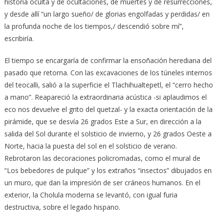
historia oculta y de ocultaciones, de muertes y de resurrecciones,
y desde allí “un largo sueño/ de glorias engolfadas y perdidas/ en
la profunda noche de los tiempos,/ descendió sobre mí”,
escribiría.
El tiempo se encargaría de confirmar la ensoñación herediana del
pasado que retorna. Con las excavaciones de los túneles internos
del teocalli, salió a la superficie el Tlachihualtepetl, el “cerro hecho
a mano”. Reapareció la extraordinaria acústica -si aplaudimos el
eco nos devuelve el grito del quetzal- y la exacta orientación de la
pirámide, que se desvía 26 grados Este a Sur, en dirección a la
salida del Sol durante el solsticio de invierno, y 26 grados Oeste a
Norte, hacia la puesta del sol en el solsticio de verano.
Rebrotaron las decoraciones policromadas, como el mural de
“Los bebedores de pulque” y los extraños “insectos” dibujados en
un muro, que dan la impresión de ser cráneos humanos. En el
exterior, la Cholula moderna se levantó, con igual furia
destructiva, sobre el legado hispano.