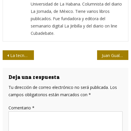
Universidad de La Habana. Columnista del diario
La Jornada, de México. Tiene varios libros
publicados. Fue fundadora y editora del
semanario digital La Jiribilla y del diario on line
Cubadebate.
Navegación
La tecnología 5G puede cambiar el mundo
Juan Gualberto Gómez, periodista ejemplar, ferviente martiano
de
entradas
Deja una respuesta
Tu dirección de correo electrónico no será publicada.
Los
campos obligatorios están marcados con
*
Comentario
*