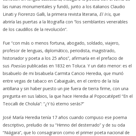
las ruinas monumentales y fundó, junto a los italianos Claudio
Linati y Fiorenzo Galli, la primera revista literaria,
El Iris
, que
abriría las puertas a la litografía con “los semblantes venerables
de los caudillos de la revolución”.
Fue “con más o menos fortuna, abogado, soldado, viajero,
profesor de lenguas, diplomático, periodista, magistrado,
historiador y poeta a los 25 años”, afirmaría en el prefacio de
sus
Poesías
publicadas en 1832 en Toluca. Y un dato menor: es el
bisabuelo de mi bisabuela Carmita Cancio Heredia, que murió
entre vegas de tabaco en Cabaiguán, en el centro de la Isla
antillana y sin haber puesto un pie fuera de tierra firme, con una
pregunta en sus labios, la que hace Heredia al Popocatépetl “En el
Teocalli de Cholula”: “¿Y tú eterno serás?”
José María Heredia tenía 17 años cuando compuso ese poema
descriptivo, preludio de su “Himno del desterrado” y de su oda
“Niágara”, que lo consagraron como el primer poeta nacional de