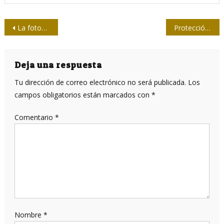
Navegación
La fotografía es captar el color y la vida de una escena
Protección de los datos personales, esencial en la Informatización de Cuba
de
entradas
Deja una respuesta
Tu dirección de correo electrónico no será publicada.
Los
campos obligatorios están marcados con
*
Comentario
*
Nombre
*