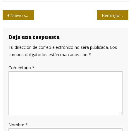
Navegación
Nuevo sitio web referente de la actualización del modelo económico y social cubano
Hemingway revivido, el escritor y periodista
de
entradas
Deja una respuesta
Tu dirección de correo electrónico no será publicada.
Los
campos obligatorios están marcados con
*
Comentario
*
Nombre
*