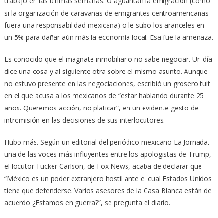
trabajó en las últimas semanas. O aguantan la emigración (como
si la organización de caravanas de emigrantes centroamericanas
fuera una responsabilidad mexicana) o le subo los aranceles en
un 5% para dañar aún más la economía local. Esa fue la amenaza.
Es conocido que el magnate inmobiliario no sabe negociar. Un día
dice una cosa y al siguiente otra sobre el mismo asunto. Aunque
no estuvo presente en las negociaciones, escribió un grosero tuit
en el que acusa a los mexicanos de “estar hablando durante 25
años. Queremos acción, no platicar”, en un evidente gesto de
intromisión en las decisiones de sus interlocutores.
Hubo más. Según un editorial del periódico mexicano La Jornada,
una de las voces más influyentes entre los apologistas de Trump,
el locutor Tucker Carlson, de Fox News, acaba de declarar que
“México es un poder extranjero hostil ante el cual Estados Unidos
tiene que defenderse. Varios asesores de la Casa Blanca están de
acuerdo ¿Estamos en guerra?”, se pregunta el diario.