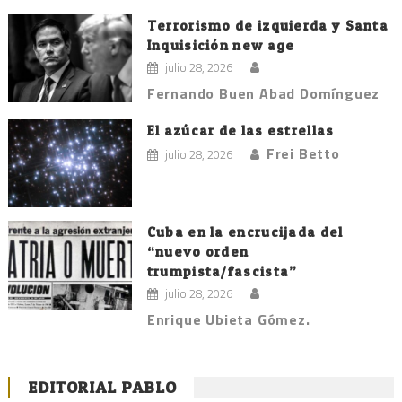
Terrorismo de izquierda y Santa
Inquisición new age
julio 28, 2026
Fernando Buen Abad Domínguez
El azúcar de las estrellas
Frei Betto
julio 28, 2026
Cuba en la encrucijada del
“nuevo orden
trumpista/fascista”
julio 28, 2026
Enrique Ubieta Gómez.
EDITORIAL PABLO