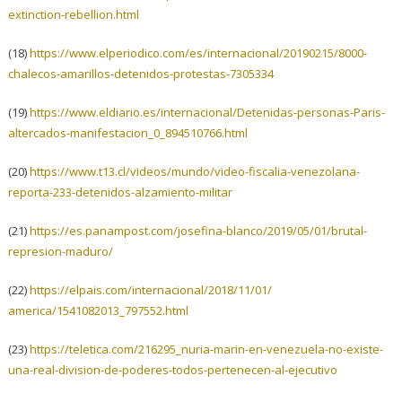
extinction-rebellion.
html
(18)
https://www.elperiodico.com/
es/internacional/20190215/
8000-
chalecos-amarillos-
detenidos-protestas-7305334
(19)
https://www.eldiario.es/
internacional/Detenidas-
personas-Paris-
altercados-
manifestacion_0_894510766.html
(20)
https://www.t13.cl/videos/
mundo/video-fiscalia-
venezolana-
reporta-233-
detenidos-alzamiento-militar
(21)
https://es.panampost.com/
josefina-blanco/2019/05/01/
brutal-
represion-maduro/
(22)
https://elpais.com/
internacional/2018/11/01/
america/1541082013_797552.html
(23)
https://teletica.com/216295_
nuria-marin-en-venezuela-no-
existe-
una-real-division-de-
poderes-todos-pertenecen-al-
ejecutivo