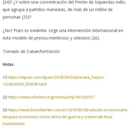
(24)? ¿Y sobre una concentración del Frente de Izquierdas indio,
que agrupa a partidos marxistas, de más de un millón de
personas (25)?
¿No? Pues es evidente. Urge una intervención internacional en
este modelo de prensa mentiroso y selectivo (26).
Tomado de Cubainformación
Notas
(1)
https://elpais.com/elpais/
2018/04/23/planeta_futuro/
1524502559_810295.html
(2)
https://www.rebelion.org/
noticia.php?id=255557
(3)
https://www.brasildefato.com.
br/2019/05/06/articulo-
orvenezuela-
bloqueo-economico-
como-arma-de-guerra-y-crimen-
de-lesa-
humanidad/