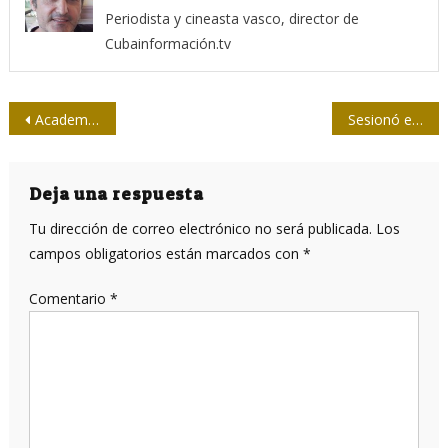
Periodista y cineasta vasco, director de
Cubainformación.tv
Navegación
Academia de Ciencias premia mejores investigaciones (+ video)
Sesionó en Guantánamo Foro de Gobernanza de Internet
de
entradas
Deja una respuesta
Tu dirección de correo electrónico no será publicada.
Los
campos obligatorios están marcados con
*
Comentario
*