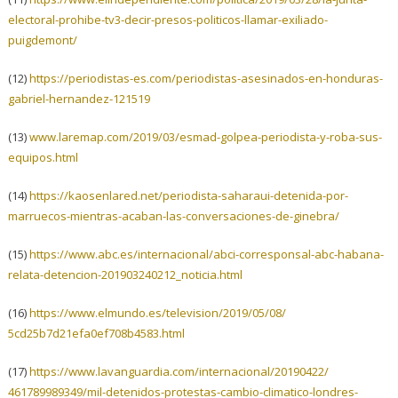
electoral-prohibe-tv3-
decir-presos-politicos-llamar-
exiliado-
puigdemont/
(12)
https://periodistas-es.com/
periodistas-asesinados-en-
honduras-
gabriel-hernandez-
121519
(13)
www.laremap.com/2019/03/esmad-
golpea-periodista-y-roba-sus-
equipos.html
(14)
https://kaosenlared.net/
periodista-saharaui-detenida-
por-
marruecos-mientras-acaban-
las-conversaciones-de-ginebra/
(15)
https://www.abc.es/
internacional/abci-
corresponsal-abc-habana-
relata-detencion-201903240212_
noticia.html
(16)
https://www.elmundo.es/
television/2019/05/08/
5cd25b7d21efa0ef708b4583.html
(17)
https://www.lavanguardia.com/
internacional/20190422/
461789989349/mil-detenidos-
protestas-cambio-climatico-
londres-