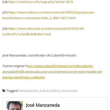
(24)
https://vientosur.info/spip.
php?article14515
(25)
https://www.eldiario.es/
internacional/VIDEO-
Espectacular-
manifestacion-
comunista-India_0_865114271.
html
(26)
https://www.elmundo.es/
internacional/2019/05/09/
5cd3bc8721efa09b428b463c.html
José Manzaneda, coordinador de Cubainformación.
Fuente original: h
ttp://www.cubainformacion.tv/
index.php/en-
portada/81646-
venezuela-urge-una-
intervencion-en-este-modelo-
de-
prensa-mentiroso-y-
selectivo
Tagged
Manipulación
,
Salud pública
,
Venezuela
José Manzaneda