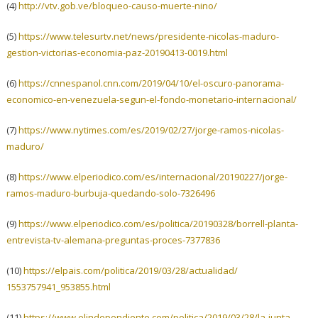
(4)
http://vtv.gob.ve/bloqueo-
causo-muerte-nino/
(5)
https://www.telesurtv.net/
news/presidente-nicolas-
maduro-
gestion-victorias-
economia-paz-20190413-0019.
html
(6)
https://cnnespanol.cnn.com/
2019/04/10/el-oscuro-panorama-
economico-en-venezuela-segun-
el-fondo-monetario-
internacional/
(7)
https://www.nytimes.com/es/
2019/02/27/jorge-ramos-
nicolas-
maduro/
(8)
https://www.elperiodico.com/
es/internacional/20190227/
jorge-
ramos-maduro-burbuja-
quedando-solo-7326496
(9)
https://www.elperiodico.com/
es/politica/20190328/borrell-
planta-
entrevista-tv-alemana-
preguntas-proces-7377836
(10)
https://elpais.com/politica/
2019/03/28/actualidad/
1553757941_953855.html
(11)
https://www.elindependiente.
com/politica/2019/03/28/la-
junta-