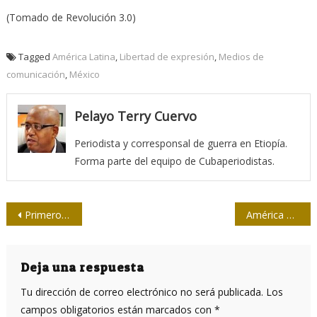
(Tomado de Revolución 3.0)
Tagged
América Latina
,
Libertad de expresión
,
Medios de
comunicación
,
México
Pelayo Terry Cuervo
Periodista y corresponsal de guerra en Etiopía.
Forma parte del equipo de Cubaperiodistas.
Navegación
Primero y siempre contigo
América Latina, paradojas en red
de
entradas
Deja una respuesta
Tu dirección de correo electrónico no será publicada.
Los
campos obligatorios están marcados con
*