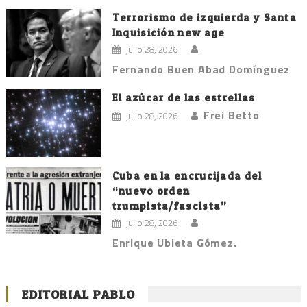
Terrorismo de izquierda y Santa
Inquisición new age
julio 28, 2026
Fernando Buen Abad Domínguez
El azúcar de las estrellas
Frei Betto
julio 28, 2026
Cuba en la encrucijada del
“nuevo orden
trumpista/fascista”
julio 28, 2026
Enrique Ubieta Gómez.
EDITORIAL PABLO