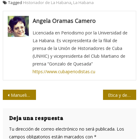
Tagged
Historiador de La Habana
,
La Habana
Angela Oramas Camero
Licenciada en Periodismo por la Universidad de
La Habana. Es vicepresidenta de la filial de
prensa de la Unión de Historiadores de Cuba
(UNHIC) y vicepresidenta del Club Martiano de
prensa “Gonzalo de Quesada”
https://www.cubaperiodistas.cu
Navegación
Manuelistas
Etica y decencia vs. incivilización y barbarie
de
entradas
Deja una respuesta
Tu dirección de correo electrónico no será publicada.
Los
campos obligatorios están marcados con
*