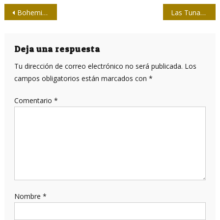
Navegación
Bohemia en sus 111. En Cuba: prosa con filo
Las Tunas podría acoger Evento Iberoamericano de Género y Comunicación dentro de dos años
de
entradas
Deja una respuesta
Tu dirección de correo electrónico no será publicada.
Los
campos obligatorios están marcados con
*
Comentario
*
Nombre
*