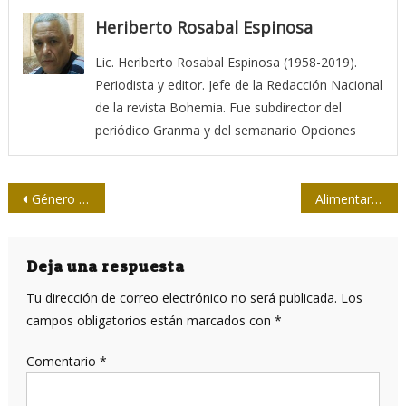
Heriberto Rosabal Espinosa
Lic. Heriberto Rosabal Espinosa (1958-2019).
Periodista y editor. Jefe de la Redacción Nacional
de la revista Bohemia. Fue subdirector del
periódico Granma y del semanario Opciones
Navegación
Género y trata de personas: nuevas miradas desde la comunicación
Alimentar el pensamiento desde la cultura
de
entradas
Deja una respuesta
Tu dirección de correo electrónico no será publicada.
Los
campos obligatorios están marcados con
*
Comentario
*