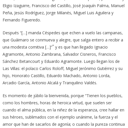
Eligio Izaguirre, Francisco del Castillo, José Joaquín Palma, Manuel
Peña, Jesús Rodríguez, Jorge Milanés, Miguel Luis Aguilera y
Fernando Figueredo.
Después “[…] manda Céspedes que echen a vuelo las campanas,
que Guáimaro se conmueva y alegre, que salga entero a recibir a
*
una modesta comitiva […]”
y es que han llegado Ignacio
Agramonte, Antonio Zambrana, Salvador Cisneros, Francisco
Sánchez Betancourt y Eduardo Agramonte. Luego llegan los de
Las Villas: el polaco Carlos Roloff, Miguel Jerónimo Gutiérrez y su
hijo, Honorato Castillo, Eduardo Machado, Antonio Lorda,
Arcadio García, Antonio Alcalá y Tranquilino Valdés.
Es momento de júbilo la bienvenida, porque “Tienen los pueblos,
como los hombres, horas de heroica virtud, que suelen ser
cuando el alma pública, en la niñez de la esperanza, cree hallar en
sus héroes, sublimados con el ejemplo unánime, la fuerza y el
amor que han de sacarlos de agonía; o cuando la pureza continua