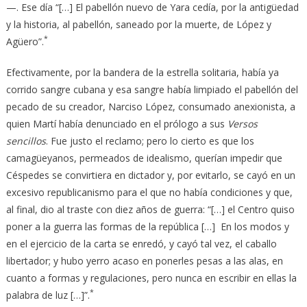
—. Ese día “[…] El pabellón nuevo de Yara cedía, por la antigüedad
y la historia, al pabellón, saneado por la muerte, de López y
*
Agüero”.
Efectivamente, por la bandera de la estrella solitaria, había ya
corrido sangre cubana y esa sangre había limpiado el pabellón del
pecado de su creador, Narciso López, consumado anexionista, a
quien Martí había denunciado en el prólogo a sus
Versos
sencillos
. Fue justo el reclamo; pero lo cierto es que los
camagüeyanos, permeados de idealismo, querían impedir que
Céspedes se convirtiera en dictador y, por evitarlo, se cayó en un
excesivo republicanismo para el que no había condiciones y que,
al final, dio al traste con diez años de guerra: “[…] el Centro quiso
poner a la guerra las formas de la república […] En los modos y
en el ejercicio de la carta se enredó, y cayó tal vez, el caballo
libertador; y hubo yerro acaso en ponerles pesas a las alas, en
cuanto a formas y regulaciones, pero nunca en escribir en ellas la
*
palabra de luz […]”.