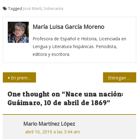
Tagged
José Martí
,
Soberanía
María Luisa García Moreno
Profesora de Español e Historia, Licenciada en
Lengua y Literatura hispánicas. Periodista,
editora y escritora.
Navegación
En premier, Gracias por el miedo, de Rigoberto Senarega (+ trailer)
Entregan premios nacionales de periodismo científico
de
One thought on “
Nace una nación:
entradas
Guáimaro, 10 de abril de 1869
”
Mario Martínez López
abril 10, 2019 a las 3:44 am