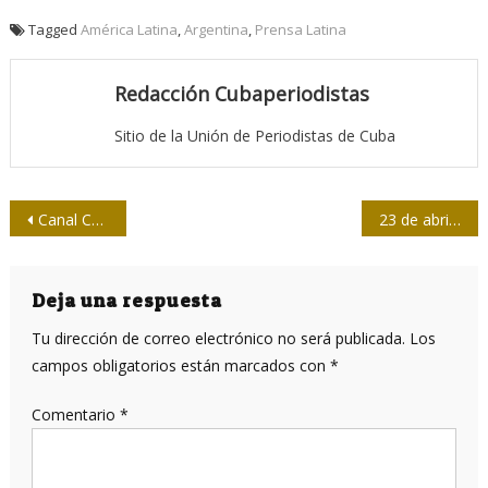
Tagged
América Latina
,
Argentina
,
Prensa Latina
Redacción Cubaperiodistas
Sitio de la Unión de Periodistas de Cuba
Navegación
Canal Caribe podrá ser visto por la señal estándar
23 de abril: Día del idioma y Día del libro
de
entradas
Deja una respuesta
Tu dirección de correo electrónico no será publicada.
Los
campos obligatorios están marcados con
*
Comentario
*