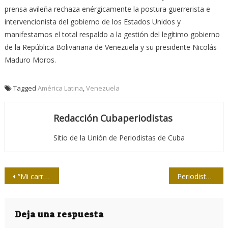
prensa avileña rechaza enérgicamente la postura guerrerista e
intervencionista del gobierno de los Estados Unidos y
manifestamos el total respaldo a la gestión del legítimo gobierno
de la República Bolivariana de Venezuela y su presidente Nicolás
Maduro Moros.
Tagged
América Latina
,
Venezuela
Redacción Cubaperiodistas
Sitio de la Unión de Periodistas de Cuba
Navegación
“Mi carrera literaria está muy comprometida con mi oficio de periodista”
Periodistas cubanos ratifican apoyo a Venezuela y llaman al Sí por la Constitución
de
entradas
Deja una respuesta