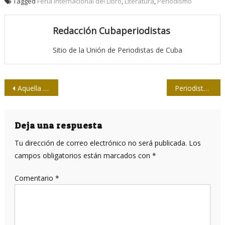
Tagged
Feria Internacional del Libro
,
Literatura
,
Periodismo
Redacción Cubaperiodistas
Sitio de la Unión de Periodistas de Cuba
Navegación
Aquella victoria de la cubanía sobre el cubaneo
Periodistas avileños contra agresión yanqui a Venezuela
de
entradas
Deja una respuesta
Tu dirección de correo electrónico no será publicada.
Los
campos obligatorios están marcados con
*
Comentario
*