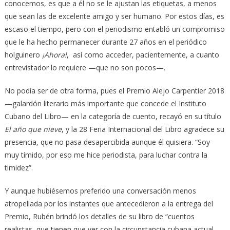
conocemos, es que a él no se le ajustan las etiquetas, a menos
que sean las de excelente amigo y ser humano. Por estos días, es
escaso el tiempo, pero con el periodismo entabló un compromiso
que le ha hecho permanecer durante 27 años en el periódico
holguinero
¡Ahora!
, así como acceder, pacientemente, a cuanto
entrevistador lo requiere —que no son pocos—.
No podía ser de otra forma, pues el Premio Alejo Carpentier 2018
—galardón literario más importante que concede el Instituto
Cubano del Libro— en la categoría de cuento, recayó en su título
El año que nieve
, y la 28 Feria Internacional del Libro agradece su
presencia, que no pasa desapercibida aunque él quisiera. “Soy
muy tímido, por eso me hice periodista, para luchar contra la
timidez”.
Y aunque hubiésemos preferido una conversación menos
atropellada por los instantes que antecedieron a la entrega del
Premio, Rubén brindó los detalles de su libro de “cuentos
realistas, que tienen que ver con la circunstancia cubana actual,