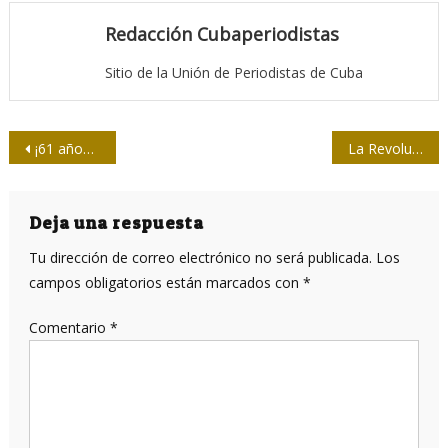
Redacción Cubaperiodistas
Sitio de la Unión de Periodistas de Cuba
Navegación
¡61 años de Radio Rebelde!
La Revolución Cubana y su tercer gran contrato o pacto social y político
de
entradas
Deja una respuesta
Tu dirección de correo electrónico no será publicada.
Los
campos obligatorios están marcados con
*
Comentario
*