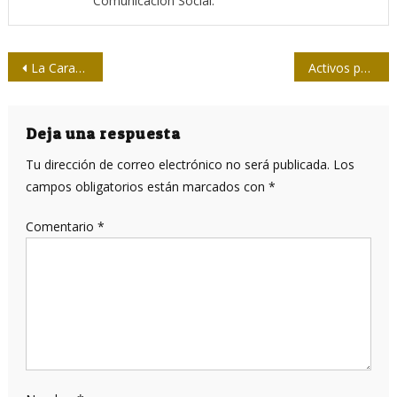
Comunicación Social.
Navegación
La Caravana de la Libertad 2019 (Galería de fotos)
Activos por siempre
de
entradas
Deja una respuesta
Tu dirección de correo electrónico no será publicada.
Los
campos obligatorios están marcados con
*
Comentario
*