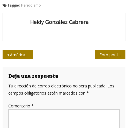
Tagged
Periodismo
Heidy González Cabrera
Navegación
América Latina vuelve a las urnas este 2019
Foro por los 60 años de la Operación Verdad: Las batallas contra la manipulación mediática continúan
de
entradas
Deja una respuesta
Tu dirección de correo electrónico no será publicada.
Los
campos obligatorios están marcados con
*
Comentario
*