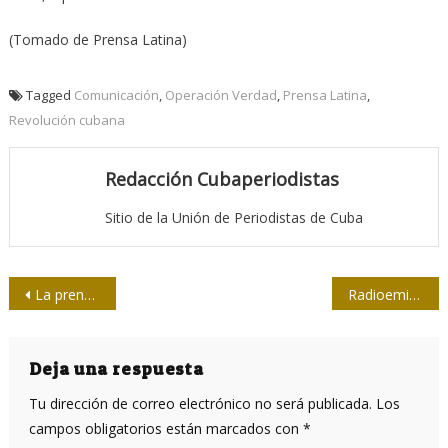
(Tomado de Prensa Latina)
Tagged
Comunicación
,
Operación Verdad
,
Prensa Latina
,
Revolución cubana
Redacción Cubaperiodistas
Sitio de la Unión de Periodistas de Cuba
Navegación
La prensa impresa en Camagüey: antecedentes de Adelante
Radioemisoras municipales, transformar desde la base
de
entradas
Deja una respuesta
Tu dirección de correo electrónico no será publicada.
Los
campos obligatorios están marcados con
*