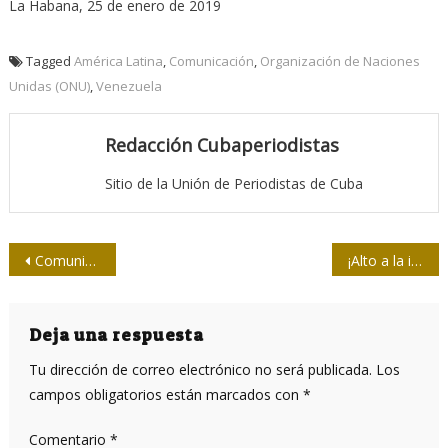
La Habana, 25 de enero de 2019
Tagged
América Latina
,
Comunicación
,
Organización de Naciones
Unidas (ONU)
,
Venezuela
Redacción Cubaperiodistas
Sitio de la Unión de Periodistas de Cuba
Navegación
Comunicadores santiagueros recuerdan la vigencia del pensamiento martiano
¡Alto a la intervención en Venezuela!
de
entradas
Deja una respuesta
Tu dirección de correo electrónico no será publicada.
Los
campos obligatorios están marcados con
*
Comentario
*