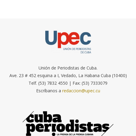
Unión de Periodistas de Cuba.
Ave. 23 # 452 esquina a I, Vedado, La Habana Cuba (10400)
Telf. (53) 7832 4550 | Fax: (53) 7333079
Escríbanos a
redaccion@upec.cu