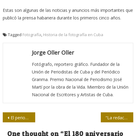
Estas son algunas de las noticias y anuncios más importantes que
publicó la prensa habanera durante los primeros cinco años.
Tagged
Fotografía
,
Historia de la fotografía en Cuba
Jorge Oller Oller
Fotógrafo, reportero gráfico. Fundador de la
Unión de Periodistas de Cuba y del Periódico
Granma. Premio Nacional de Periodismo José
Martí por la obra de la Vida. Miembro de la Unión
Nacional de Escritores y Artistas de Cuba.
Navegación
El periodismo amarillo de ABC España
“La redacción me exige sangre”: La BBC busca la ‘injerencia rusa’ en las protestas en Francia
de
One thought on “
El 180 aniversario