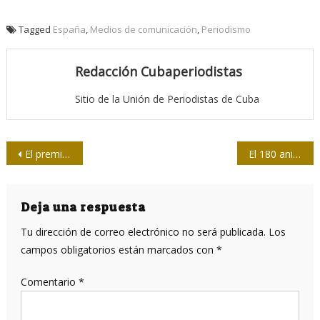
Tagged
España
,
Medios de comunicación
,
Periodismo
Redacción Cubaperiodistas
Sitio de la Unión de Periodistas de Cuba
Navegación
El premio colateral de la Upec para el filme Inocencia
El 180 aniversario de la fotografía
de
entradas
Deja una respuesta
Tu dirección de correo electrónico no será publicada.
Los
campos obligatorios están marcados con
*
Comentario
*