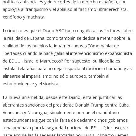
políticas antisociales y de recortes de la derecha española, con
apología al franquismo y el aplauso al fascismo ultraderechista,
xenófobo y machista.
Lo irónico es que el Diario ABC tanto engaña a sus lectores sobre
la realidad de España, como también se dedica a mentir sobre la
realidad de los pueblos latinoamericanos. ¿Cómo hablar de
libertades cuando le hace galas al intervencionismo expansionista
de EE.UU., Israel o Marruecos? Por supuesto, su filosofía es
instalar telarañas para no dejar espacio al raciocinio humano y así
alinearse al imperialismo: no sólo europeo, también al
estadounidense y el sionista.
La nueva arremetida, desde este Diario, está en justificar las
aberrantes sanciones del presidente Donald Trump contra Cuba,
Venezuela y Nicaragua, simplemente porque el mandatario
estadounidense sigue con la farsa de declarar dichos gobiernos
“una amenaza para la seguridad nacional de EE.UU.”; incluso, se
hace eco de las falsedades lanzadas por Luis L. Almagro Lemes,