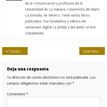
de la Comunicación y profesora de la
Universidad de La Habana. Columnista del diario
La Jornada, de México. Tiene varios libros
publicados. Fue fundadora y editora del
semanario digital La Jiribilla y del diario on line
Cubadebate.
Navegación
“Construir una arquitectura desde los sentimientos y las emociones”
Euda Morales: de cómo se enamoran el periodismo y la cocina
de
entradas
Deja una respuesta
Tu dirección de correo electrónico no será publicada.
Los
campos obligatorios están marcados con
*
Comentario
*