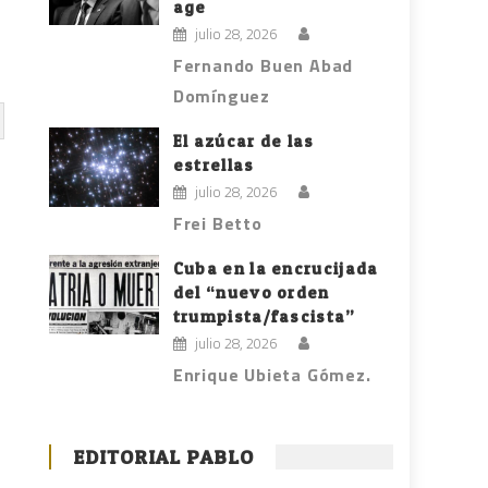
age
julio 28, 2026
Fernando Buen Abad
Domínguez
El azúcar de las
estrellas
julio 28, 2026
Frei Betto
Cuba en la encrucijada
del “nuevo orden
trumpista/fascista”
julio 28, 2026
Enrique Ubieta Gómez.
EDITORIAL PABLO