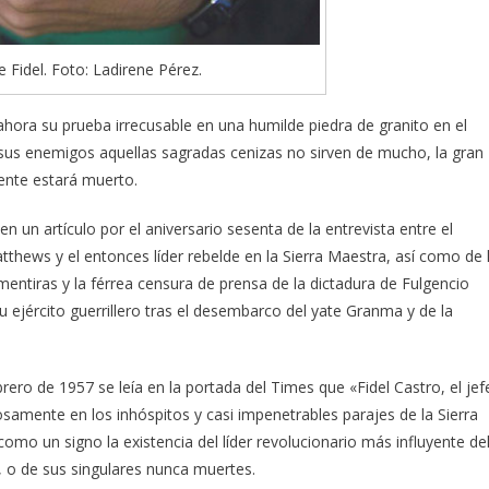
 Fidel. Foto: Ladirene Pérez.
e ahora su prueba irrecusable en una humilde piedra de granito en el
 sus enemigos aquellas sagradas cenizas no sirven de mucho, la gran
ente estará muerto.
 un artículo por el aniversario sesenta de la entrevista entre el
tthews y el entonces líder rebelde en la Sierra Maestra, así como de 
 mentiras y la férrea censura de prensa de la dictadura de Fulgencio
u ejército guerrillero tras el desembarco del yate Granma y de la
ebrero de 1957 se leía en la portada del Times que «Fidel Castro, el jef
osamente en los inhóspitos y casi impenetrables parajes de la Sierra
como un signo la existencia del líder revolucionario más influyente de
, o de sus singulares nunca muertes.