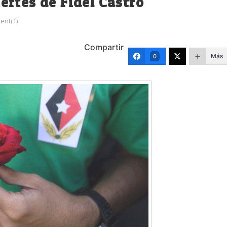
rtes de Fidel Castro
nt(1)
Compartir
Más
0