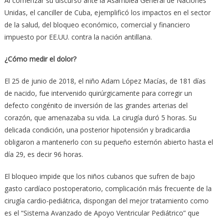
Al comenzar su discurso ante la Asamblea General de Naciones
Unidas, el canciller de Cuba, ejemplificó los impactos en el sector
de la salud, del bloqueo económico, comercial y financiero
impuesto por EE.UU. contra la nación antillana.
¿Cómo medir el dolor?
El 25 de junio de 2018, el niño Adam López Macías, de 181 días
de nacido, fue intervenido quirúrgicamente para corregir un
defecto congénito de inversión de las grandes arterias del
corazón, que amenazaba su vida. La cirugía duró 5 horas. Su
delicada condición, una posterior hipotensión y bradicardia
obligaron a mantenerlo con su pequeño esternón abierto hasta el
día 29, es decir 96 horas.
El bloqueo impide que los niños cubanos que sufren de bajo
gasto cardíaco postoperatorio, complicación más frecuente de la
cirugía cardio-pediátrica, dispongan del mejor tratamiento como
es el “Sistema Avanzado de Apoyo Ventricular Pediátrico” que