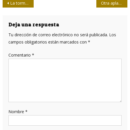
Navegación
La tormenta perfecta contra Cuba en la administración Trump
Otra aplastante derrota para EE.UU en ONU: el mundo rechaza el bloqueo a Cuba
de
entradas
Deja una respuesta
Tu dirección de correo electrónico no será publicada.
Los
campos obligatorios están marcados con
*
Comentario
*
Nombre
*