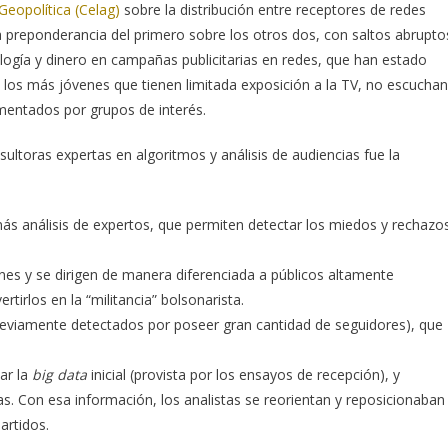
eopolítica (Celag)
sobre la distribución entre receptores de redes
 preponderancia del primero sobre los otros dos, con saltos abrupto
ología y dinero en campañas publicitarias en redes, que han estado
, los más jóvenes que tienen limitada exposición a la TV, no escuchan
mentados por grupos de interés.
ultoras expertas en algoritmos y análisis de audiencias fue la
, más análisis de expertos, que permiten detectar los miedos y rechazo
nes y se dirigen de manera diferenciada a públicos altamente
irlos en la “militancia” bolsonarista.
reviamente detectados por poseer gran cantidad de seguidores), que
ar la
big data
inicial (provista por los ensayos de recepción), y
ras. Con esa información, los analistas se reorientan y reposicionaban
artidos.