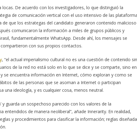
 locas. De acuerdo con los investigadores, lo que distinguió la
egia de comunicación vertical con el uso intensivo de las plataform
ra de que los estrategas del candidato generaron contenido malicioso
después comunicaron la información a miles de grupos públicos y
 Brasil, fundamentalmente WhatsApp. Desde ahí, los mensajes se
 compartieron con sus propios contactos.
y
, “el actual imperialismo cultural no es una cuestión de contenido si
uarios de la red no está solo en lo que se dice y se comparte, sino en
a y se encuentra información en Internet, cómo exploran y como se
hábitos de las personas que se asoman a Internet o participan
a una ideología, y es cualquier cosa, menos neutral.
ón’ y guarda un sospechoso parecido con los valores de la
cia entendidos de manera neoliberal”, añade Innerarity. En realidad,
las y procedimientos para clasificar la información; reglas diseñad
ión.