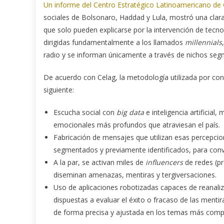
Un informe del Centro Estratégico Latinoamericano de G
sociales de Bolsonaro, Haddad y Lula, mostró una clara
que solo pueden explicarse por la intervención de tecn
dirigidas fundamentalmente a los llamados
millennials
radio y se informan únicamente a través de nichos seg
De acuerdo con Celag, la metodología utilizada por cons
siguiente:
Escucha social con
big data
e inteligencia artificial
emocionales más profundos que atraviesan el país.
Fabricación de mensajes que utilizan esas percepcio
segmentados y previamente identificados, para convert
A la par, se activan miles de
influencers
de redes (p
diseminan amenazas, mentiras y tergiversaciones.
Uso de aplicaciones robotizadas capaces de reanaliz
dispuestas a evaluar el éxito o fracaso de las menti
de forma precisa y ajustada en los temas más comp