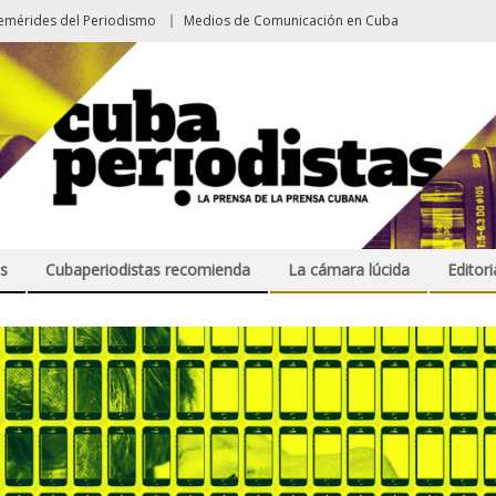
emérides del Periodismo
Medios de Comunicación en Cuba
s
Cubaperiodistas recomienda
La cámara lúcida
Editori