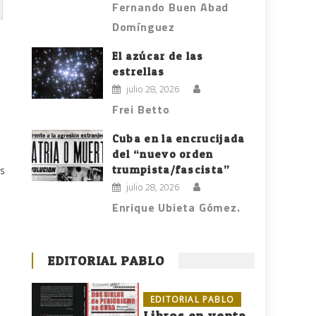
Fernando Buen Abad
Domínguez
El azúcar de las
estrellas
julio 28, 2026
Frei Betto
Cuba en la encrucijada
del “nuevo orden
trumpista/fascista”
es
julio 28, 2026
Enrique Ubieta Gómez.
EDITORIAL PABLO
EDITORIAL PABLO
Libros en venta