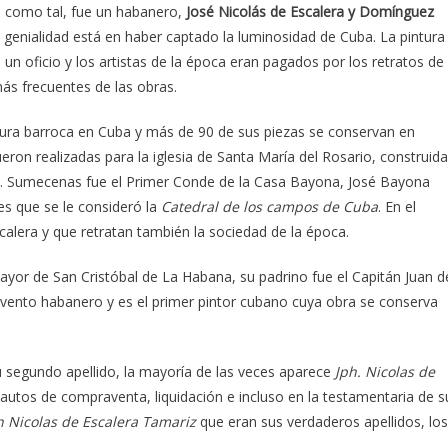
o como tal, fue un habanero,
José Nicolás de Escalera y Domínguez
u genialidad está en haber captado la luminosidad de Cuba. La pintura
a un oficio y los artistas de la época eran pagados por los retratos de
más frecuentes de las obras.
ntura barroca en Cuba y más de 90 de sus piezas se conservan en
eron realizadas para la iglesia de Santa María del Rosario, construida
ra. Sumecenas fue el Primer Conde de la Casa Bayona, José Bayona
es que se le consideró la
Catedral de los campos de Cuba
. En el
scalera y que retratan también la sociedad de la época.
ayor de San Cristóbal de La Habana, su padrino fue el Capitán Juan d
nvento habanero y es el primer pintor cubano cuya obra se conserva
 segundo apellido, la mayoría de las veces aparece
Jph. Nicolas de
s autos de compraventa, liquidación e incluso en la testamentaria de s
h Nicolas de Escalera Tamariz
que eran sus verdaderos apellidos, los