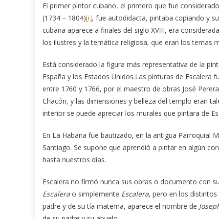
El primer pintor cubano, el primero que fue considerad
(1734 – 1804)
[i]
, fue autodidacta, pintaba copiando y s
cubana aparece a finales del siglo XVIII, era considerad
los ilustres y la temática religiosa, que eran los temas 
Está considerado la figura más representativa de la pi
España y los Estados Unidos.Las pinturas de Escalera fu
entre 1760 y 1766, por el maestro de obras José Pere
Chacón, y las dimensiones y belleza del templo eran tal
interior se puede apreciar los murales que pintara de E
En La Habana fue bautizado, en la antigua Parroquial M
Santiago. Se supone que aprendió a pintar en algún co
hasta nuestros días.
Escalera no firmó nunca sus obras o documento con su
Escalera
o simplemente
Escalera
, pero en los distinto
padre y de su tía materna, aparece el nombre de
Josep
de su padre y su abuelo.