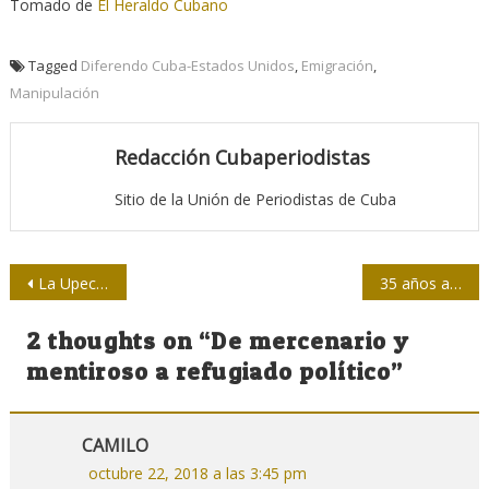
Tomado de
El Heraldo Cubano
Tagged
Diferendo Cuba-Estados Unidos
,
Emigración
,
Manipulación
Redacción Cubaperiodistas
Sitio de la Unión de Periodistas de Cuba
Navegación
La Upec y Dominio Cuba
35 años abriendo caminos al periodismo
de
2 thoughts on “
De mercenario y
entradas
mentiroso a refugiado político
”
CAMILO
octubre 22, 2018 a las 3:45 pm