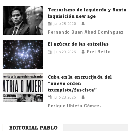
Terrorismo de izquierda y Santa
Inquisición new age
julio 28, 2026
Fernando Buen Abad Domínguez
El azúcar de las estrellas
Frei Betto
julio 28, 2026
Cuba en la encrucijada del
“nuevo orden
trumpista/fascista”
julio 28, 2026
Enrique Ubieta Gómez.
EDITORIAL PABLO