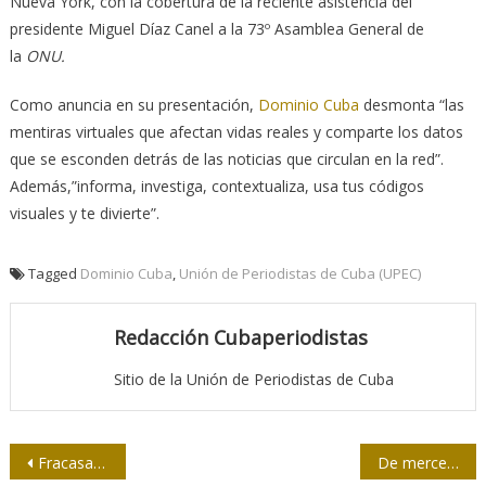
Nueva York, con la cobertura de la reciente asistencia del
presidente Miguel Díaz Canel a la 73º Asamblea General de
la
ONU.
Como anuncia en su presentación,
Dominio Cuba
desmonta “las
mentiras virtuales que afectan vidas reales y comparte los datos
que se esconden detrás de las noticias que circulan en la red”.
Además,”informa, investiga, contextualiza, usa tus códigos
visuales y te divierte”.
Tagged
Dominio Cuba
,
Unión de Periodistas de Cuba (UPEC)
Redacción Cubaperiodistas
Sitio de la Unión de Periodistas de Cuba
Navegación
Fracasa show anticubano para justificar el bloqueo
De mercenario y mentiroso a refugiado político