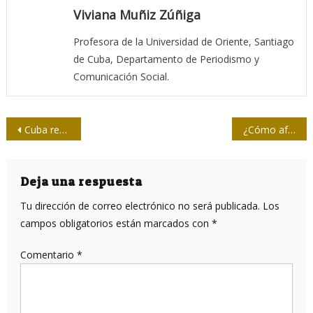
Viviana Muñiz Zúñiga
Profesora de la Universidad de Oriente, Santiago
de Cuba, Departamento de Periodismo y
Comunicación Social.
Navegación
Cuba rechaza las políticas de seguridad y las doctrinas militares
¿Cómo afecta el bloqueo a los internautas cubanos? (+ video)
de
entradas
Deja una respuesta
Tu dirección de correo electrónico no será publicada.
Los
campos obligatorios están marcados con
*
Comentario
*