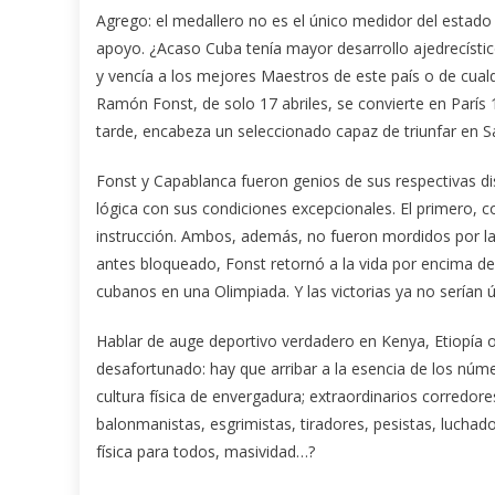
Agrego: el medallero no es el único medidor del estado 
apoyo. ¿Acaso Cuba tenía mayor desarrollo ajedrecíst
y vencía a los mejores Maestros de este país o de cua
Ramón Fonst, de solo 17 abriles, se convierte en París
tarde, encabeza un seleccionado capaz de triunfar en S
Fonst y Capablanca fueron genios de sus respectivas dis
lógica con sus condiciones excepcionales. El primero, c
instrucción. Ambos, además, no fueron mordidos por la
antes bloqueado, Fonst retornó a la vida por encima d
cubanos en una Olimpiada. Y las victorias ya no serían 
Hablar de auge deportivo verdadero en Kenya, Etiopía o 
desafortunado: hay que arribar a la esencia de los número
cultura física de envergadura; extraordinarios corredore
balonmanistas, esgrimistas, tiradores, pesistas, luchad
física para todos, masividad…?