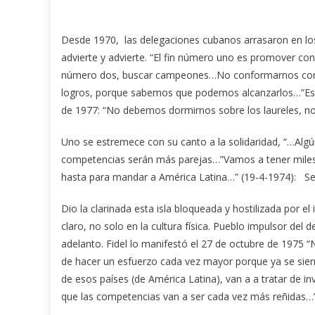
Desde 1970, las delegaciones cubanos arrasaron en lo
advierte y advierte. “El fin número uno es promover con e
número dos, buscar campeones…No conformarnos con lo
logros, porque sabemos que podemos alcanzarlos…”Eso 
de 1977: “No debemos dormirnos sobre los laureles,
Uno se estremece con su canto a la solidaridad, “…Algú
competencias serán más parejas…”Vamos a tener miles 
hasta para mandar a América Latina…” (19-4-1974): Se
Dio la clarinada esta isla bloqueada y hostilizada por 
claro, no solo en la cultura física. Pueblo impulsor del
adelanto. Fidel lo manifestó el 27 de octubre de 1975 “N
de hacer un esfuerzo cada vez mayor porque ya se si
de esos países (de América Latina), van a a tratar de i
que las competencias van a ser cada vez más reñidas…