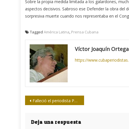
Sobre la propia medida limitada a los galardones, mucho
aspectos decisivos. Sabroso ese Defender la obra del d
sorpresiva muerte cuando nos representaba en el Cong
Tagged
América Latina
,
Prensa Cubana
Víctor Joaquín Ortega
https://www.cubaperiodistas
Navegación
Falleció el periodista Pedro Hernández Soto
de
entradas
Deja una respuesta