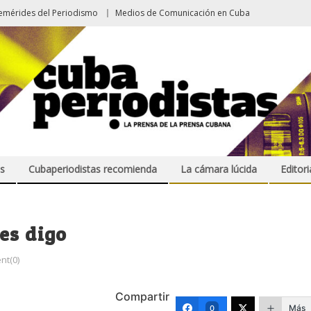
emérides del Periodismo
Medios de Comunicación en Cuba
s
Cubaperiodistas recomienda
La cámara lúcida
Editori
es digo
t(0)
Compartir
Más
0