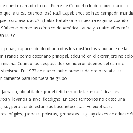
de nuestro amado frente. Pierre de Coubertin lo dejo bien claro. Lo
ico que la URSS cuando José Raúl Capablanca se hizo campeón mundi
lquier otro avanzado? ¿Había fortaleza en nuestra esgrima cuando
 1900 en el primer as olímpico de América Latina y, cuatro años más
an Luis?
ciplinas, capaces de derribar todos los obstáculos y burlarse de la
on Francia como escenario principal, adquirió en el extranjero no solo
 miseria. Cuando los desposeídos se hicieron dueños del camino
e sí mismo. En 1972 de nuevo hubo preseas de oro para atletas
únicamente para los fuera de grupo.
Jamaica, obnubilados por el fetichismo de las estadísticas, es
s y llevarlos al nivel fidedigno. En esos territorios no existe una
s, sí, ¿pero dónde están sus basquetbolistas, voleibolistas,
ores, púgiles, judocas, polistas, gimnastas…? ¿Hay clases de educació