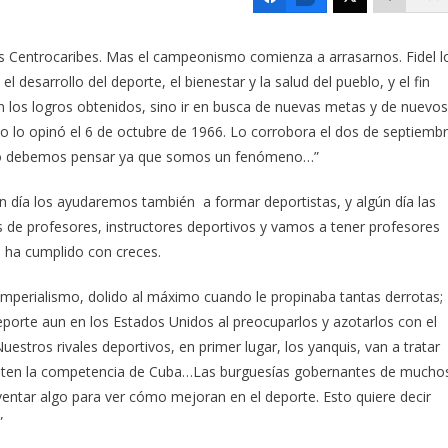
s Centrocaribes. Mas el campeonismo comienza a arrasarnos. Fidel l
l desarrollo del deporte, el bienestar y la salud del pueblo, y el fin
s logros obtenidos, sino ir en busca de nuevas metas y de nuevos
lo opinó el 6 de octubre de 1966. Lo corrobora el dos de septiemb
 no debemos pensar ya que somos un fenómeno…”
n día los ayudaremos también a formar deportistas, y algún día las
de profesores, instructores deportivos y vamos a tener profesores
 ha cumplido con creces.
el imperialismo, dolido al máximo cuando le propinaba tantas derrotas;
 deporte aun en los Estados Unidos al preocuparlos y azotarlos con el
uestros rivales deportivos, en primer lugar, los yanquis, van a tratar
enten la competencia de Cuba…Las burguesías gobernantes de mucho
nventar algo para ver cómo mejoran en el deporte. Esto quiere decir
”