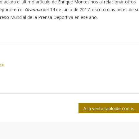
 aclara el último artículo de Enrique Montesinos al relacionar otros
eporte en el
Granma
del 14 de junio de 2017, escrito días antes de s
reso Mundial de la Prensa Deportiva en ese año.
.cu
A la venta tabloide con el Proyecto de Constitución de la República de Cuba