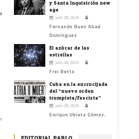
y Santa Inquisición new
age
al
julio 28, 2026
Fernando Buen Abad
Domínguez
El azúcar de las
estrellas
julio 28, 2026
Frei Betto
Cuba en la encrucijada
del “nuevo orden
trumpista/fascista”
julio 28, 2026
Enrique Ubieta Gómez.
n
EDITORIAL PABLO