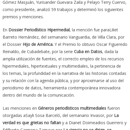
Gómez Masjuán, Yurisander Guevara Zaila y Pelayo Terry Cuervo,
como presidente, analizó 59 trabajos y determinó los siguientes
premios y menciones.
En
Dossier Periodístico Hipermedial
, la mención fue paraLiliet
Barreto Hernández, del semanario Vanguardia, de Villa Clara, por
el Dossier
Hijo de América.
Y el Premio lo obtuvo Oscar Figueredo
Reinaldo, de Cubadebate, por la serie
Cuba en Datos
, dada la
amplia utilización de fuentes, el correcto empleo de los recursos
hipermediales, hipertextuales y multimediales, la pertinencia de
los temas, la profundidad en la narrativa de las historias contadas
y su relación con la agenda pública, y por aproximarse al uso del
periodismo de datos, herramienta contemporánea innovadora
dentro del mundo de la comunicación.
Las menciones en
Géneros periodísticos multimediales
fueron
otorgadas aSayli Sosa Barceló, del semanario Invasor, por
La
verdad es que grietas no faltan
y a Dianet Doimeadios Guerrero y
Edilberto Carmona Tamayo por
La ciencia no se dirige, se