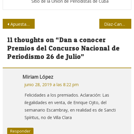
Sitio de la Unión de Periodistas de Cuba
Navegación
Apuesta Tristan Bauer por una red latinoamericana de participación política digital
Díaz-Canel continúa chequeo a programas priorizados del país
de
11 thoughts on “
Dan a conocer
entradas
Premios del Concurso Nacional de
Periodismo 26 de Julio
”
Miriam López
junio 28, 2019 a las 8:22 pm
Felicidades a los premiados. Aclaración: Las
ilegalidades en venta, de Enrique Ojito, del
semanario Escambray, en realidad es de Sancti
Spíritus, no de Villa Clara
Responder