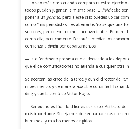
—Lo veo más claro cuando comparo nuestro ejercicio co
todos pueden jugar en la misma base. El
field
debe ser 
poner a un
gordito
, pero a este sí lo puedes ubicar co
como “mis periodistas”, es aberrante. Yo sé que una for
sectores, pero tiene muchos inconvenientes. Primero, 
como ella, acríticamente. Después, median los comprom
comienza a dividir por departamentos.
—Este fenómeno propicia que el dedicado a los deportes
que el de comunicaciones no atienda a cualquier otra ind
Se acercan las cinco de la tarde y aún el director del “5
impedimento, y de manera apacible continúa hilvanando p
dirigir, que la tomó de Víctor Hugo:
— Ser bueno es fácil, lo difícil es ser justo. Así trato
más importante. Si dejamos de ser humanistas no ser
humanos, y mucho menos dirigirlos.