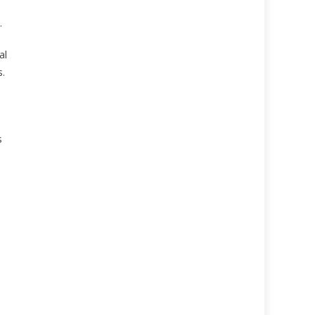
.
al
s.
s