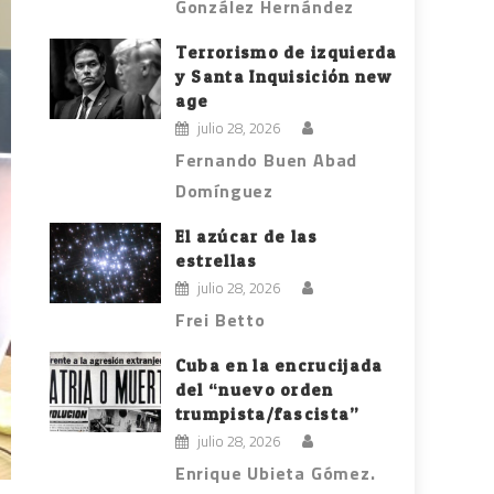
González Hernández
Terrorismo de izquierda
y Santa Inquisición new
age
julio 28, 2026
Fernando Buen Abad
Domínguez
El azúcar de las
estrellas
julio 28, 2026
Frei Betto
Cuba en la encrucijada
del “nuevo orden
trumpista/fascista”
julio 28, 2026
Enrique Ubieta Gómez.