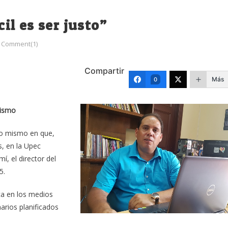
cil es ser justo”
Comment(1)
Compartir
Más
0
dismo
to mismo en que,
, en la Upec
í, el director del
5.
ica en los medios
arios planificados