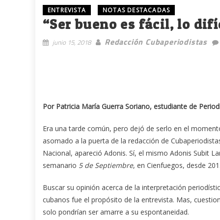
ENTREVISTA
NOTAS DESTACADAS
“Ser bueno es fácil, lo difí
Redacción Cubaperiodistas
junio 15, 2018
Por Patricia María Guerra Soriano, estudiante de Perio
Era una tarde común, pero dejó de serlo en el momen
asomado a la puerta de la redacción de Cubaperiodistas
Nacional, apareció Adonis. Sí, el mismo Adonis Subit Lam
semanario
5 de Septiembre
, en Cienfuegos, desde 201
Buscar su opinión acerca de la interpretación periodíst
cubanos fue el propósito de la entrevista. Mas, cuestion
solo pondrían ser amarre a su espontaneidad.