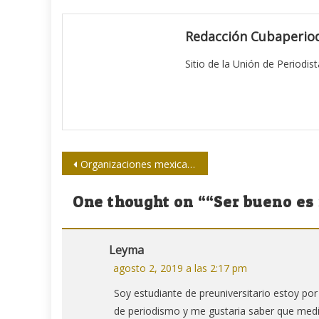
Redacción Cubaperiod
Sitio de la Unión de Periodis
Navegación
Organizaciones mexicanas presentan chaleco antibalas para periodistas
de
One thought on “
“Ser bueno es f
entradas
Leyma
agosto 2, 2019 a las 2:17 pm
Soy estudiante de preuniversitario estoy por
de periodismo y me gustaria saber que medio