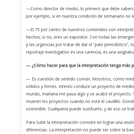
—Como director de medio, lo primero que debe saberse
por ejemplo, si en nuestra condición de semanario no le
—El 75 por ciento de nuestros contenidos son interpreta
hechos; si no, eres un expositor. Con todas las emerge
y las urgencias por tratar de dar el “palo periodístico”,
reportaje investigativo es una carencia, es una asignatu
— ¿Cómo hacer para que la interpretación tenga más p
— Es cuestión de sentido común. Nosotros, como med
sólidos y firmes. Intento conducir un proyecto de medio
mundo, mañana me pasa algo y se acabó el proyecto. Y
mueren los proyectos cuando no está el caudillo. Dond
sostenible. Cualquiera puede sustituirte, y de eso se trat
Para Subit la interpretación consiste en lograr una vis
diferencias. La interpretación no puede ser sobre la b