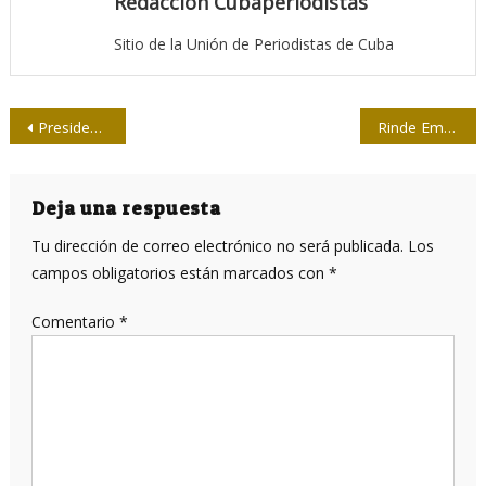
Redacción Cubaperiodistas
Sitio de la Unión de Periodistas de Cuba
Navegación
Presidente Díaz-Canel chequeó programas fundamentales
Rinde Embajada de Cuba en Italia homenaje al periodista Gianni Minà
de
entradas
Deja una respuesta
Tu dirección de correo electrónico no será publicada.
Los
campos obligatorios están marcados con
*
Comentario
*