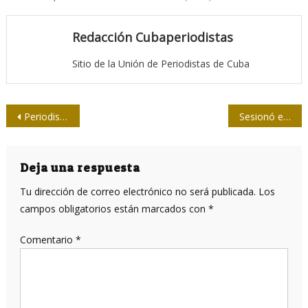
Redacción Cubaperiodistas
Sitio de la Unión de Periodistas de Cuba
Navegación
Periodistas daneses se capacitarán sobre la actualidad cubana
Sesionó en Villa Clara taller de gestión de medios
de
entradas
Deja una respuesta
Tu dirección de correo electrónico no será publicada.
Los
campos obligatorios están marcados con
*
Comentario
*