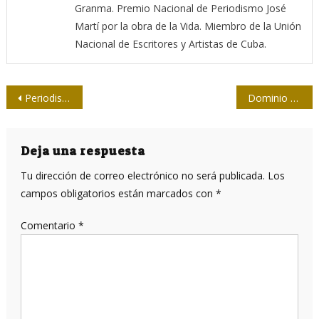
Granma. Premio Nacional de Periodismo José
Martí por la obra de la Vida. Miembro de la Unión
Nacional de Escritores y Artistas de Cuba.
Navegación
Periodistas ante el dolor
Dominio Cuba consigue significativo impacto en las redes
de
entradas
Deja una respuesta
Tu dirección de correo electrónico no será publicada.
Los
campos obligatorios están marcados con
*
Comentario
*