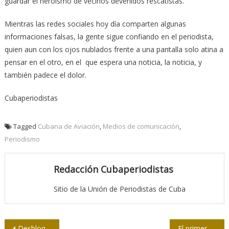
guardar el heroísmo de vecinos devenidos rescatistas.
Mientras las redes sociales hoy día comparten algunas
informaciones falsas, la gente sigue confiando en el periodista,
quien aun con los ojos nublados frente a una pantalla solo atina a
pensar en el otro, en el que espera una noticia, la noticia, y
también padece el dolor.
Cubaperiodistas
Tagged
Cubana de Aviación
,
Medios de comunicación
,
Periodismo
Redacción Cubaperiodistas
Sitio de la Unión de Periodistas de Cuba
Navegación
Desbloqueado el twitter de Cubadebate
El primer fotorreportero de Bohemia