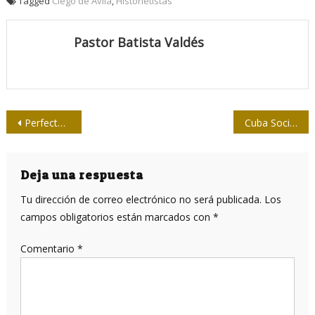
Tagged
Ciego de Ávila
,
Historietistas
Pastor Batista Valdés
Navegación
Perfecto vuelve a Camagüey, cámara y fotos en mano
Cuba Socialista presentará nueva web e impresos recientes
de
entradas
Deja una respuesta
Tu dirección de correo electrónico no será publicada.
Los
campos obligatorios están marcados con
*
Comentario
*