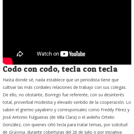
Codo con codo, tecla con tecla
Hasta donde sé, nada establece que un periodista tiene que
cultivar las más cordiales relaciones de trabajo con sus colegas.
De ello, no obstante, Borrego fue referente, con su desinterés
total, proverbial modestia y elevado sentido de la cooperación. Lo
saben el gremio yayabero y corresponsales como Freddy Pérez y
José Antonio Fulgueiras (de Villa Clara) o el avileño Ortelio
González, con quienes ciñó tecla para tratar temas, por solicitud
de
Granma,
durante coberturas del 26 de Julio o por iniciativa