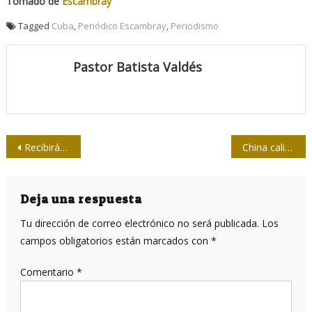
Tomado de
Escambray
Tagged
Cuba
,
Periódico Escambray
,
Periodismo
Pastor Batista Valdés
Navegación
Recibirá Patricio Wood premio de la Upec
China califica a EEUU de “imperio hacker”
de
entradas
Deja una respuesta
Tu dirección de correo electrónico no será publicada.
Los
campos obligatorios están marcados con
*
Comentario
*