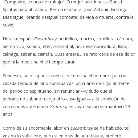
“Compadre, tronco de trabajo”. O mejor aún: ir hasta Sancti
Spíritus para abrazarlo. Pero a esa hora, Juan Antonio Borrego
Díaz sigue librando desigual combate, de vida o muerte, contra la
covid.
Horas después
Escambray
: periódico, macizo, cordillera, cámara,
set en vivo, sonido, éter, manantial, río, desembocadura, llano,
ciénaga, sabana, caimán, Cuba entera… se retorcería de ese dolor
que ni la medicina ni el tiempo curan.
Supuesta, solo supuestamente, se nos iba el hombre que con
callada ternura de niño sumaba casi un cuarto de siglo al frente
del periódico espirituano, sin renunciar —y dudo que el
periodismo cubano recoja otro caso igual— a la condición de
corresponsal del diario
Granma
, en cuyo equipo se mantuvo 29
años.
Como de su encomiable labor en
Escambray
se ha hablado, tal
vez no lo suficiente, pero sí en más de una tribuna, prefiero