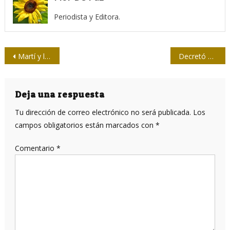
Periodista y Editora.
Navegación
Martí y la crítica de arte
Decretó el Consejo de Estado Duelo Oficial por accidente aéreo
de
entradas
Deja una respuesta
Tu dirección de correo electrónico no será publicada.
Los
campos obligatorios están marcados con
*
Comentario
*